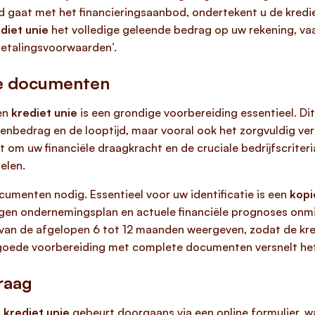
 gaat met het financieringsaanbod, ondertekent u de kred
diet unie
het volledige geleende bedrag op uw rekening, vaa
betalingsvoorwaarden’.
de documenten
een
krediet unie
is een grondige voorbereiding essentieel. Dit
eenbedrag en de looptijd, maar vooral ook het zorgvuldig v
t om uw financiële draagkracht en de cruciale bedrijfscrite
elen.
ocumenten nodig. Essentieel voor uw identificatie is een
kopi
degen ondernemingsplan en actuele financiële prognoses onm
an de afgelopen 6 tot 12 maanden weergeven, zodat de kredi
oede voorbereiding met complete documenten versnelt het 
raag
n
krediet unie
gebeurt doorgaans via een online formulier, w