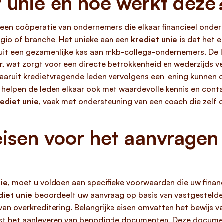
t unie en hoe werkt deze
een coöperatie van ondernemers die elkaar financieel onders
regio of branche. Het unieke aan een
krediet unie
is dat het 
 uit een gezamenlijke kas aan mkb-collega-ondernemers. De 
ur, wat zorgt voor een directe betrokkenheid en wederzijds v
 waaruit kredietvragende leden vervolgens een lening kunne
g helpen de leden elkaar ook met waardevolle kennis en cont
ediet unie
, vaak met ondersteuning van een coach die zelf oo
sen voor het aanvragen v
nie
, moet u voldoen aan specifieke voorwaarden die uw finan
diet unie
beoordeelt uw aanvraag op basis van vastgestelde
 overkreditering. Belangrijke eisen omvatten het bewijs van
aast het aanleveren van benodigde documenten. Deze documen