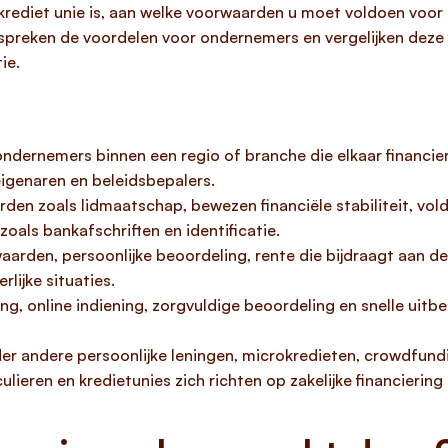
krediet unie is, aan welke voorwaarden u moet voldoen voor
preken de voordelen voor ondernemers en vergelijken deze 
ie.
 ondernemers binnen een regio of branche die elkaar financie
igenaren en beleidsbepalers.
en zoals lidmaatschap, bewezen financiële stabiliteit, vol
oals bankafschriften en identificatie.
aarden, persoonlijke beoordeling, rente die bijdraagt aan d
lijke situaties.
, online indiening, zorgvuldige beoordeling en snelle uitbet
der andere persoonlijke leningen, microkredieten, crowdfund
culieren en kredietunies zich richten op zakelijke financierin