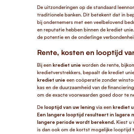
De uitzonderingen op de standaard leennormen
traditionele banken. Dit betekent dat in be
bij ondernemers met een veelbelovend bedrij
en reputatie hebben binnen de krediet unie
de potentie en de onderlinge verbondenheid 
Rente, kosten en looptijd va
Bij een
krediet unie
worden de rente, bijkom
kredietverstrekkers, bepaalt de krediet un
krediet unie
een coöperatie zonder winstoo
kas en de duurzaamheid van de financiering
om de exacte voorwaarden goed door te n
De
looptijd van uw lening
via een
krediet u
Een langere looptijd resulteert in lager
langere periode wordt berekend.
Kiest u 
is dan ook om de kortst mogelijke looptij