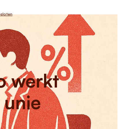
sloten
o werkt
 unie