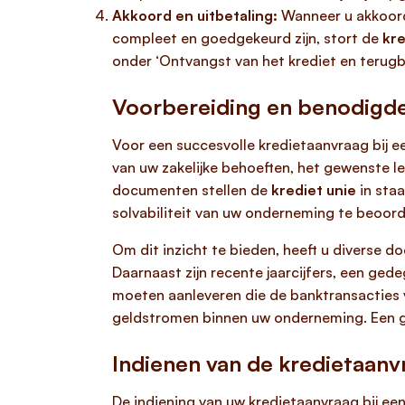
Akkoord en uitbetaling:
Wanneer u akkoord
compleet en goedgekeurd zijn, stort de
kre
onder ‘Ontvangst van het krediet en terug
Voorbereiding en benodig
Voor een succesvolle kredietaanvraag bij 
van uw zakelijke behoeften, het gewenste l
documenten stellen de
krediet unie
in staa
solvabiliteit van uw onderneming te beoord
Om dit inzicht te bieden, heeft u diverse d
Daarnaast zijn recente jaarcijfers, een ge
moeten aanleveren die de banktransacties v
geldstromen binnen uw onderneming. Een g
Indienen van de kredietaanv
De indiening van uw kredietaanvraag bij ee