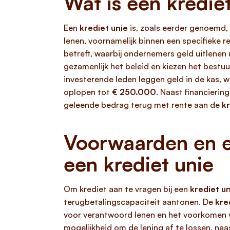
Wat is een kredie
Een
krediet unie
is, zoals eerder genoemd, 
lenen, voornamelijk binnen een specifieke 
betreft, waarbij ondernemers geld uitlenen
gezamenlijk het beleid en kiezen het bestu
investerende leden leggen geld in de kas,
oplopen tot
€ 250.000
. Naast financierin
geleende bedrag terug met rente aan de
kr
Voorwaarden en ei
een krediet unie
Om krediet aan te vragen bij een
krediet u
terugbetalingscapaciteit aantonen. De
kre
voor verantwoord lenen en het voorkomen van
mogelijkheid om de lening af te lossen, n