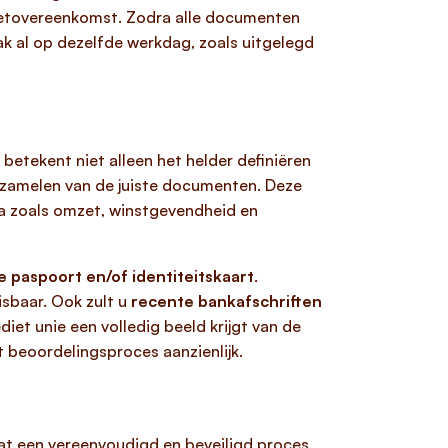
ietovereenkomst. Zodra alle documenten
k al op dezelfde werkdag, zoals uitgelegd
 betekent niet alleen het helder definiëren
erzamelen van de juiste documenten. Deze
ria zoals omzet, winstgevendheid en
e paspoort en/of identiteitskaart
.
isbaar. Ook zult u
recente bankafschriften
et unie een volledig beeld krijgt van de
beoordelingsproces aanzienlijk.
at een vereenvoudigd en beveiligd proces