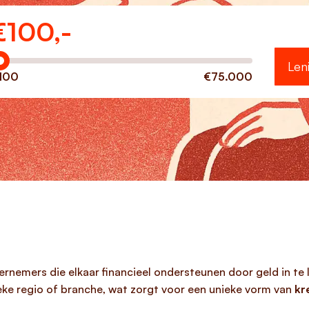
€
100,-
eveel wilt u lenen?
Len
100
€75.000
rnemers die elkaar financieel ondersteunen door geld in te le
ieke regio of branche, wat zorgt voor een unieke vorm van
kr