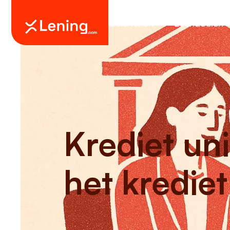
Geld lenen
Leendoelen
Krediet un
het krediet