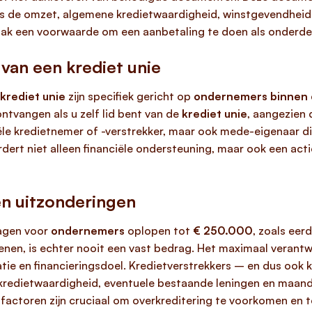
oals de omzet, algemene kredietwaardigheid, winstgevendheid
ak een voorwaarde om een aanbetaling te doen als onderdeel
van een krediet unie
krediet unie
zijn specifiek gericht op
ondernemers binnen d
ontvangen als u zelf lid bent van de
krediet unie
, aangezien 
tiële kredietnemer of -verstrekker, maar ook mede-eigenaar d
ert niet alleen financiële ondersteuning, maar ook een acti
n uitzonderingen
agen voor
ondernemers
oplopen tot
€ 250.000
, zoals eer
enen, is echter nooit een vast bedrag. Het maximaal verant
atie en financieringsdoel. Kredietverstrekkers – en dus ook 
 kredietwaardigheid, eventuele bestaande leningen en maande
factoren zijn cruciaal om overkreditering te voorkomen en t