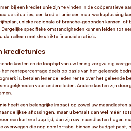
 bij een krediet unie zijn te vinden in de coöperatieve aard
paalde situaties, een krediet unie een maatwerkoplossing kan 
fsplan, unieke regionale of branche-gebonden kansen, of bij 
. Dergelijke specifieke omstandigheden kunnen leiden tot e
dan alleen met de strikte financiële ratio’s.
n kredietunies
ende kosten en de looptijd van uw lening zorgvuldig vastgest
ie het rentepercentage deels op basis van het geleende bed
gmerk is, betalen lenende leden rente over het geleende be
smogelijkheden voor andere leden. Andere kosten zijn doorga
emen.
nie
heeft een belangrijke impact op zowel uw maandlasten al
e maandelijkse aflossingen, maar u betaalt dan wel méér t
voor een kortere looptijd, dan zijn uw maandlasten hoger, ma
d te overwegen die nog comfortabel binnen uw budget past, 