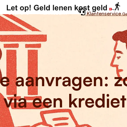
Over ons
Kennisbank
Klantenservice
Ge
ie aanvragen: z
 via een krediet