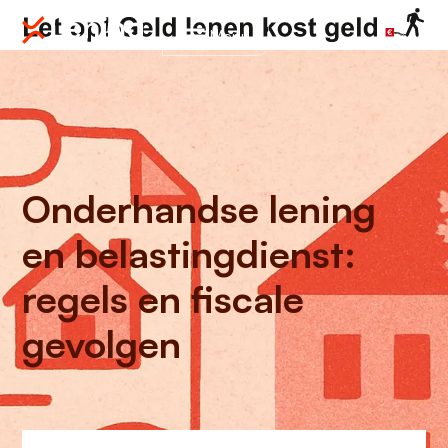
Menu
Onderhandse lening
en belastingdienst:
regels en fiscale
gevolgen