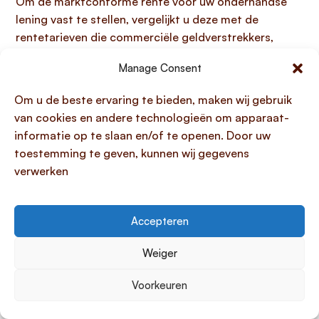
Om de marktconforme rente voor uw onderhandse
lening vast te stellen, vergelijkt u deze met de
rentetarieven die commerciële geldverstrekkers,
zoals banken, vragen voor soortgelijke leningen.
Het
Manage Consent
is daarom belangrijk om actief onderzoek te doen
naar actuele aanbiedingen voor persoonlijke
Om u de beste ervaring te bieden, maken wij gebruik
leningen of andere kredietproducten die passen bij
van cookies en andere technologieën om apparaat-
het leenbedrag, de looptijd en het risicoprofiel van
informatie op te slaan en/of te openen. Door uw
de lener.
Zo mag u voor een koopsomlening tot
toestemming te geven, kunnen wij gegevens
€75.000 de marktconforme rente baseren op de
verwerken
laagste rente van een persoonlijke lening of een
effectenkrediet. Daarnaast weegt u de specifieke
risico’s en eventuele zekerheden, zoals onderpand, die
Accepteren
bij uw particuliere afspraak horen mee, aangezien
deze factoren ook de rentestand bij een commerciële
Weiger
partij beïnvloeden. Dit zorgvuldige proces zorgt
Voorkeuren
ervoor dat uw lening voldoet aan de eisen van de
onderhandse lening Belastingdienst en voorkomt