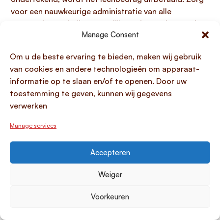
voor een nauwkeurige administratie van alle
transacties en, indien wettelijk vereist, registreer de
Manage Consent
lening bij de daarvoor bestemde autoriteiten om
fiscale problemen te voorkomen.
Om u de beste ervaring te bieden, maken wij gebruik
van cookies en andere technologieën om apparaat-
Voorbereiding en informatie verzamelen
informatie op te slaan en/of te openen. Door uw
De voorbereiding en het verzamelen van informatie
toestemming te geven, kunnen wij gegevens
vormen de onmisbare eerste stap voor een
verwerken
succesvolle
onderhandse lening buitenland
. Het
Manage services
begint met het intern helder krijgen van uw exacte
leendoel, het precieze bedrag dat u nodig heeft en de
realistische looptijd die u voor ogen heeft. Deze
Accepteren
helderheid is van belang, want het vormt de basis
Weiger
voor duidelijke afspraken en een solide
leningsovereenkomst, en helpt u bij het inschatten
Voorkeuren
van uw eigen terugbetalingscapaciteit. Tegelijkertijd
is het
cruciaal om u uitgebreid te informeren over