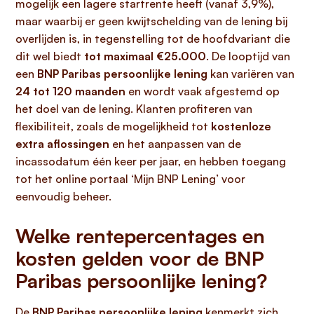
mogelijk een lagere startrente heeft (vanaf 3,9%),
maar waarbij er geen kwijtschelding van de lening bij
overlijden is, in tegenstelling tot de hoofdvariant die
dit wel biedt
tot maximaal €25.000
. De looptijd van
een
BNP Paribas persoonlijke lening
kan variëren van
24 tot 120 maanden
en wordt vaak afgestemd op
het doel van de lening. Klanten profiteren van
flexibiliteit, zoals de mogelijkheid tot
kostenloze
extra aflossingen
en het aanpassen van de
incassodatum één keer per jaar, en hebben toegang
tot het online portaal ‘Mijn BNP Lening’ voor
eenvoudig beheer.
Welke rentepercentages en
kosten gelden voor de BNP
Paribas persoonlijke lening?
De
BNP Paribas persoonlijke lening
kenmerkt zich