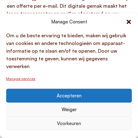
een offerte per e-mail. Dit digitale gemak maakt het
lenen transparanter en sneller, afgestemd op uw
persoonlijke planning en behoeften.
Manage Consent
Om u de beste ervaring te bieden, maken wij gebruik
Lening aanvragen: welke
van cookies en andere technologieën om apparaat-
documenten en gegevens
informatie op te slaan en/of te openen. Door uw
heeft u nodig?
toestemming te geven, kunnen wij gegevens
verwerken
Om een
BNP Paribas persoonlijke lening
aan te
Manage services
vragen, heeft u een aantal belangrijke documenten en
gegevens nodig die uw identiteit en financiële
draagkracht bewijzen. Deze zijn hoofdzakelijk:
Accepteren
Een kopie van een geldig legitimatiebewijs, zoals
Weiger
uw
paspoort of identiteitskaart
, of een
geldig
rijbewijs
. Deze dienen ter verificatie van uw
Voorkeuren
identiteit.