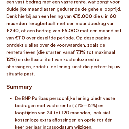
een vast bedrag met een vaste rente, wat zorgt voor
duidelijke maandlasten gedurende de gehele looptijd.
Denk hierbij aan een lening van
€15.000
die u in
60
maanden
terugbetaalt met een maandbedrag van
€230
, of een bedrag van
€5.000
met een maandlast
van
€110
over dezelfde periode. Op deze pagina
ontdekt u alles over de voorwaarden, zoals de
rentetarieven (die starten vanaf
7,1%
tot maximaal
12%
) en de flexibiliteit van kostenloze extra
aflossingen, zodat u de lening kiest die perfect bij uw
situatie past.
Summary
De BNP Paribas persoonlijke lening biedt vaste
bedragen met vaste rente (7,1%–12%) en
looptijden van 24 tot 120 maanden, inclusief
kostenloze extra aflossingen en optie tot één
keer per jaar incassodatum wijzigen.