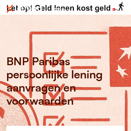
Menu
BNP Paribas
persoonlijke lening
aanvragen en
voorwaarden