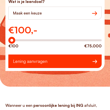
Wat is je leendoel?
Maak een keuze
€
100,-
Hoeveel wilt u lenen?
€100
€75.000
Lening aanvragen
Wanneer u een
persoonlijke lening bij ING
afsluit,