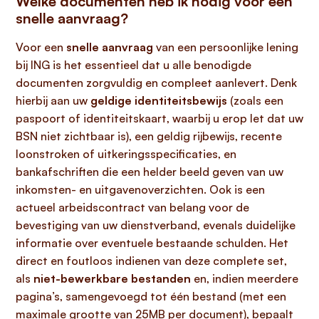
Welke documenten heb ik nodig voor een
snelle aanvraag?
Voor een
snelle aanvraag
van een persoonlijke lening
bij ING is het essentieel dat u alle benodigde
documenten zorgvuldig en compleet aanlevert. Denk
hierbij aan uw
geldige identiteitsbewijs
(zoals een
paspoort of identiteitskaart, waarbij u erop let dat uw
BSN niet zichtbaar is), een geldig rijbewijs, recente
loonstroken of uitkeringsspecificaties, en
bankafschriften die een helder beeld geven van uw
inkomsten- en uitgavenoverzichten. Ook is een
actueel arbeidscontract van belang voor de
bevestiging van uw dienstverband, evenals duidelijke
informatie over eventuele bestaande schulden. Het
direct en foutloos indienen van deze complete set,
als
niet-bewerkbare bestanden
en, indien meerdere
pagina’s, samengevoegd tot één bestand (met een
maximale grootte van 25MB per document), bepaalt