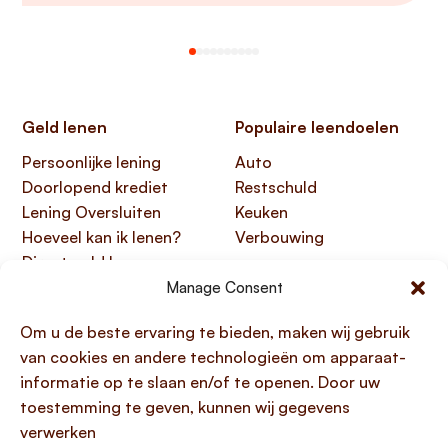
Geld lenen
Populaire leendoelen
Persoonlijke lening
Auto
Doorlopend krediet
Restschuld
Lening Oversluiten
Keuken
Hoeveel kan ik lenen?
Verbouwing
Direct geld lenen
Manage Consent
Handige links
Over Lening.com
Om u de beste ervaring te bieden, maken wij gebruik
Over ons
Papendorpseweg 99,
van cookies en andere technologieën om apparaat-
Klantenservice
3528 BJ Utrecht
informatie op te slaan en/of te openen. Door uw
Kennisbank
KvK 76100200
toestemming te geven, kunnen wij gegevens
HTML sitemap
AFM 12047091
verwerken
Toegankelijkheidsverklaring