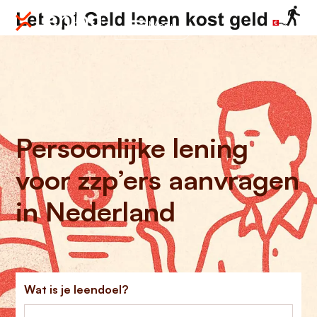
Menu
Persoonlijke lening
voor zzp’ers aanvragen
in Nederland
Wat is je leendoel?