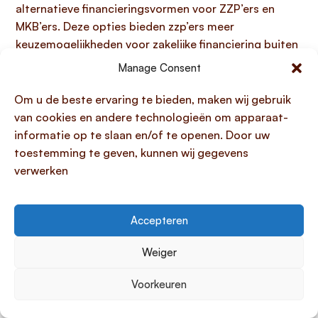
alternatieve financieringsvormen voor ZZP’ers en
MKB’ers. Deze opties bieden zzp’ers meer
keuzemogelijkheden voor zakelijke financiering buiten
de bank om.
Manage Consent
Flexibele leningvormen afgestemd op
Om u de beste ervaring te bieden, maken wij gebruik
wisselende inkomsten
van cookies en andere technologieën om apparaat-
informatie op te slaan en/of te openen. Door uw
Voor
zelfstandigen zonder personeel (zzp’ers)
met
toestemming te geven, kunnen wij gegevens
wisselende inkomsten zijn er zeker
flexibele
verwerken
leningvormen
beschikbaar, ook al staat de
persoonlijke lening zzp
vooral bekend om zijn vaste
karakter. Juist deze vaste maandlasten bieden
Accepteren
stabiliteit, maar binnen de persoonlijke lening zijn er
wel belangrijke flexibiliteiten ingebouwd. Zo heeft u de
Weiger
mogelijkheid om
tussentijds extra af te lossen
zonder kosten
, wat ideaal is bij een onverwachte
Voorkeuren
meevaller. Een minder bekend feit is dat de
maandbedragen en leenbedragen persoonlijke lening