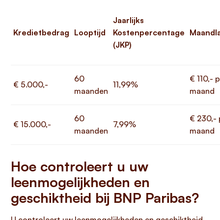
Jaarlijks
Kredietbedrag
Looptijd
Kostenpercentage
Maandl
(JKP)
60
€ 110,- 
€ 5.000,-
11,99%
maanden
maand
60
€ 230,- 
€ 15.000,-
7,99%
maanden
maand
Hoe controleert u uw
leenmogelijkheden en
geschiktheid bij BNP Paribas?
U controleert uw leenmogelijkheden en geschiktheid