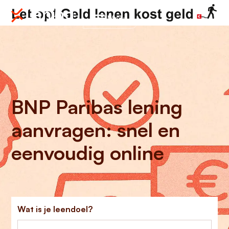
Menu
BNP Paribas lening
aanvragen: snel en
eenvoudig online
Wat is je leendoel?